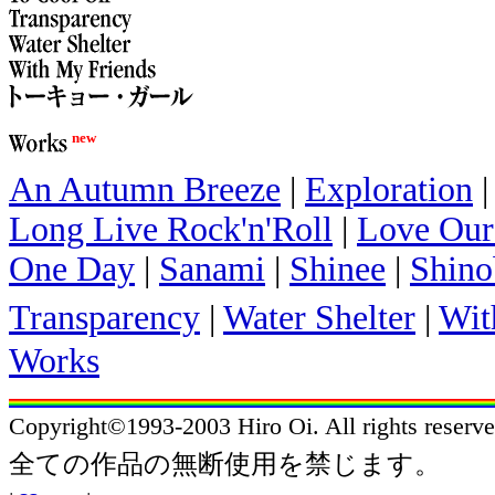
new
An Autumn Breeze
|
Exploration
Long Live Rock'n'Roll
|
Love Our
One Day
|
Sanami
|
Shinee
|
Shino
Transparency
|
Water Shelter
|
Wit
Works
Copyright©1993-2003 Hiro Oi. All rights reserve
全ての作品の無断使用を禁じます。